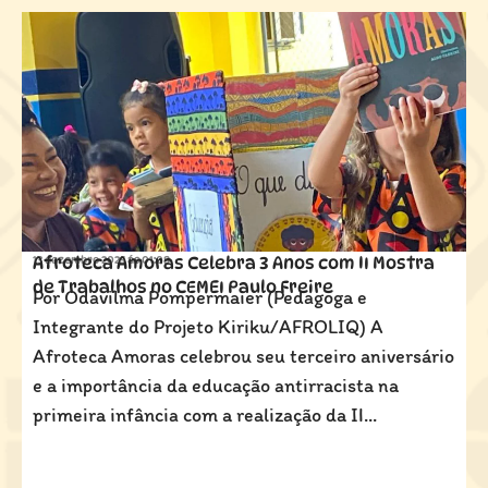
13 dezembro 2025 ás
Afroteca Amoras Celebra 3 Anos com II Mostra
01:08
de Trabalhos no CEMEI Paulo Freire
Por Odavilma Pompermaier (Pedagoga e
Integrante do Projeto Kiriku/AFROLIQ) A
Afroteca Amoras celebrou seu terceiro aniversário
e a importância da educação antirracista na
primeira infância com a realização da II...