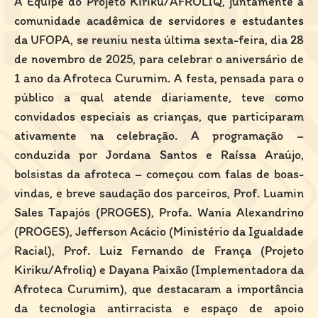
A Equipe do Projeto Kiriku/AFROLIQ, juntamente a
comunidade acadêmica de servidores e estudantes
da UFOPA, se reuniu nesta última sexta-feira, dia 28
de novembro de 2025, para celebrar o aniversário de
1 ano da Afroteca Curumim. A festa, pensada para o
público a qual atende diariamente, teve como
convidados especiais as crianças, que participaram
ativamente na celebração. A programação –
conduzida por Jordana Santos e Raíssa Araújo,
bolsistas da afroteca – começou com falas de boas-
vindas, e breve saudação dos parceiros, Prof. Luamin
Sales Tapajós (PROGES), Profa. Wania Alexandrino
(PROGES), Jefferson Acácio (Ministério da Igualdade
Racial), Prof. Luiz Fernando de França (Projeto
Kiriku/Afroliq) e Dayana Paixão (Implementadora da
Afroteca Curumim), que destacaram a importância
da tecnologia antirracista e espaço de apoio