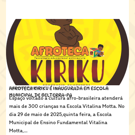
11 agosto 2025 ás
AFROTECA KIRIKU É INAUGURADA EM ESCOLA
12:23
MUNICIPAL DE BELTERRA-PA
Espaço voltado à cultura afro-brasileira atenderá
mais de 300 crianças na Escola Vitalina Motta. No
dia 29 de maio de 2025,quinta feira, a Escola
Municipal de Ensino Fundamental Vitalina
Motta,...