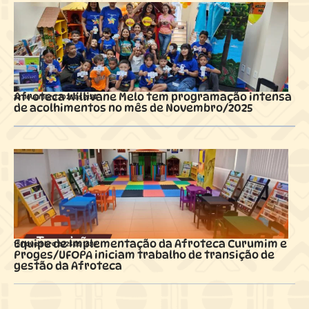
Afroteca Willivane Melo tem programação intensa
22 novembro 2025 ás
21:37
de acolhimentos no mês de Novembro/2025
Equipe de Implementação da Afroteca Curumim e
15 novembro 2025 ás
16:17
Proges/UFOPA iniciam trabalho de transição de
gestão da Afroteca