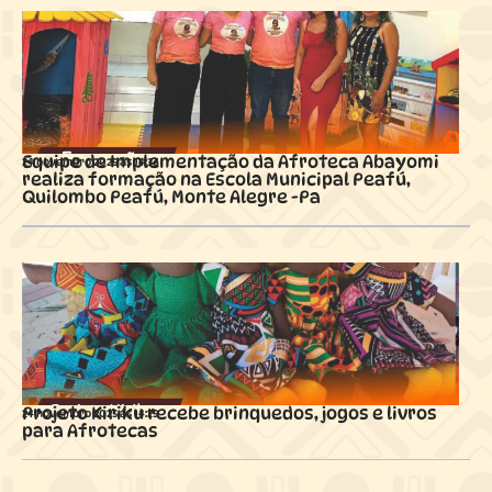
Equipe de Implementação da Afroteca Abayomi
24 novembro 2025 ás
14:36
realiza formação na Escola Municipal Peafú,
Quilombo Peafú, Monte Alegre -Pa
Projeto Kiriku recebe brinquedos, jogos e livros
24 novembro 2025 ás
14:29
para Afrotecas