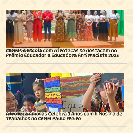
CEMEIs e Escola com Afrotecas se destacam no
6 fevereiro 2026 ás
10:16
Prêmio Educador e Educadora Antirracista 2025
Afroteca Amoras Celebra 3 Anos com II Mostra de
13 dezembro 2025 ás
01:08
Trabalhos no CEMEI Paulo Freire