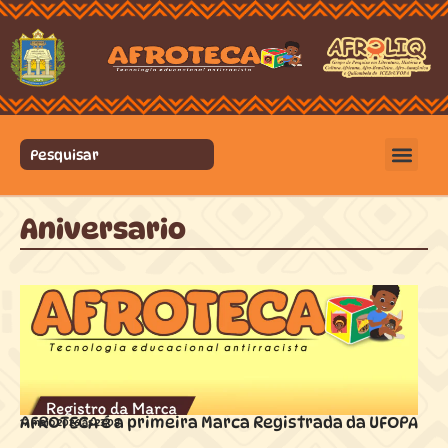
Aniversario
AFROTECA é a primeira Marca Registrada da UFOPA
17 maio 2026 ás
23:08