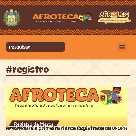
#registro
AFROTECA é a primeira Marca Registrada da UFOPA
17 maio 2026 ás
23:08