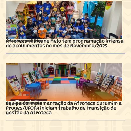
Afroteca Willivane Melo tem programação intensa
22 novembro 2025 ás
21:37
de acolhimentos no mês de Novembro/2025
Equipe de Implementação da Afroteca Curumim e
15 novembro 2025 ás
16:17
Proges/UFOPA iniciam trabalho de transição de
gestão da Afroteca