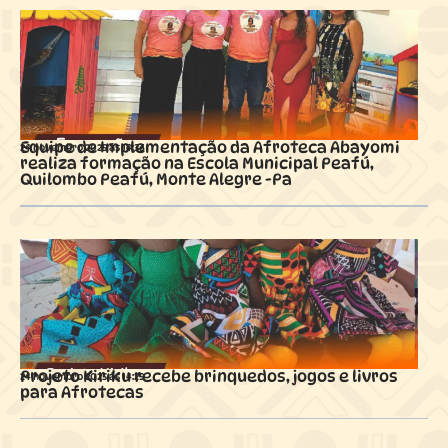
Equipe de Implementação da Afroteca Abayomi
24 novembro 2025 ás
14:36
realiza formação na Escola Municipal Peafú,
Quilombo Peafú, Monte Alegre -Pa
Projeto Kiriku recebe brinquedos, jogos e livros
24 novembro 2025 ás
14:29
para Afrotecas