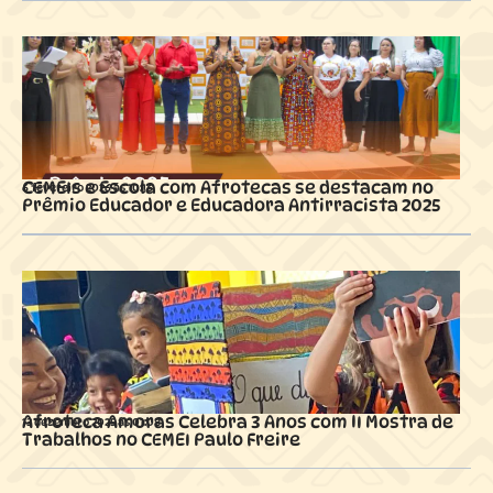
CEMEIs e Escola com Afrotecas se destacam no
6 fevereiro 2026 ás
10:16
Prêmio Educador e Educadora Antirracista 2025
Afroteca Amoras Celebra 3 Anos com II Mostra de
13 dezembro 2025 ás
01:08
Trabalhos no CEMEI Paulo Freire