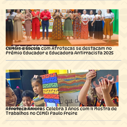
CEMEIs e Escola com Afrotecas se destacam no
6 fevereiro 2026 ás
10:16
Prêmio Educador e Educadora Antirracista 2025
Afroteca Amoras Celebra 3 Anos com II Mostra de
13 dezembro 2025 ás
01:08
Trabalhos no CEMEI Paulo Freire