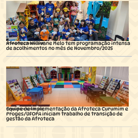
Afroteca Willivane Melo tem programação intensa
22 novembro 2025 ás
21:37
de acolhimentos no mês de Novembro/2025
Equipe de Implementação da Afroteca Curumim e
15 novembro 2025 ás
16:17
Proges/UFOPA iniciam trabalho de transição de
gestão da Afroteca