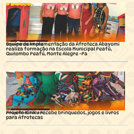
Equipe de Implementação da Afroteca Abayomi
24 novembro 2025 ás
14:36
realiza formação na Escola Municipal Peafú,
Quilombo Peafú, Monte Alegre -Pa
Projeto Kiriku recebe brinquedos, jogos e livros
24 novembro 2025 ás
14:29
para Afrotecas