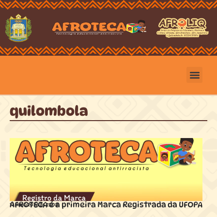
quilombola
AFROTECA é a primeira Marca Registrada da UFOPA
17 maio 2026 ás
23:08