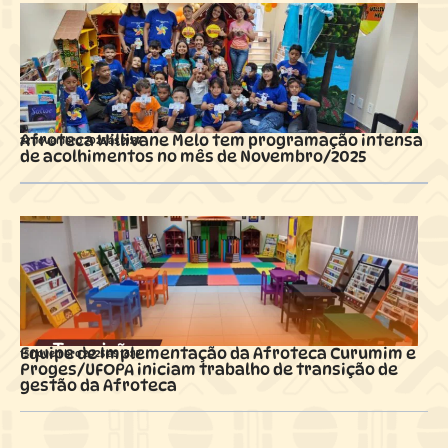
Afroteca Willivane Melo tem programação intensa
22 novembro 2025 ás
21:37
de acolhimentos no mês de Novembro/2025
Equipe de Implementação da Afroteca Curumim e
15 novembro 2025 ás
16:17
Proges/UFOPA iniciam trabalho de transição de
gestão da Afroteca