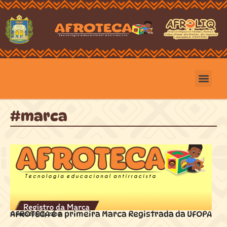
#marca
AFROTECA é a primeira Marca Registrada da UFOPA
17 maio 2026 ás
23:08