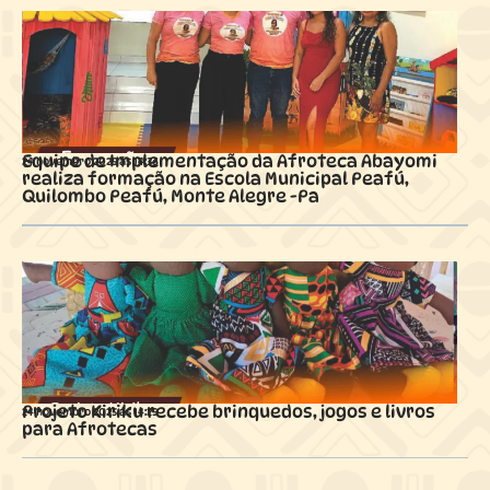
Equipe de Implementação da Afroteca Abayomi
24 novembro 2025 ás
14:36
realiza formação na Escola Municipal Peafú,
Quilombo Peafú, Monte Alegre -Pa
Projeto Kiriku recebe brinquedos, jogos e livros
24 novembro 2025 ás
14:29
para Afrotecas