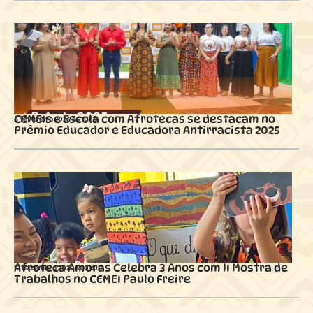
CEMEIs e Escola com Afrotecas se destacam no
6 fevereiro 2026 ás
10:16
Prêmio Educador e Educadora Antirracista 2025
Afroteca Amoras Celebra 3 Anos com II Mostra de
13 dezembro 2025 ás
01:08
Trabalhos no CEMEI Paulo Freire