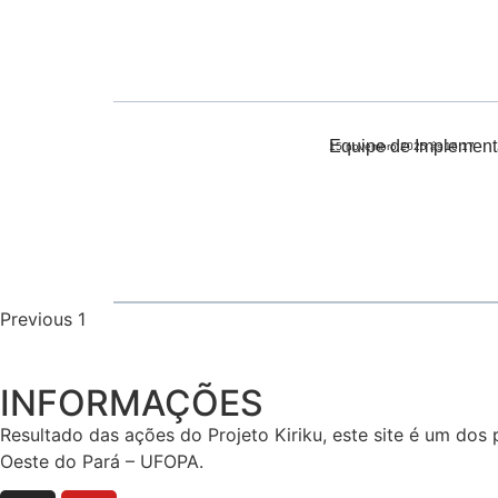
Equipe de Implementa
15 novembro 2025 ás
16:17
Previous
1
2
3
Next
INFORMAÇÕES​
Resultado das ações do Projeto Kiriku, este site é um dos
Oeste do Pará – UFOPA.