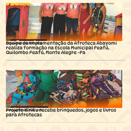
Equipe de Implementação da Afroteca Abayomi
24 novembro 2025 ás
14:36
realiza formação na Escola Municipal Peafú,
Quilombo Peafú, Monte Alegre -Pa
Projeto Kiriku recebe brinquedos, jogos e livros
24 novembro 2025 ás
14:29
para Afrotecas