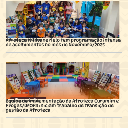
Afroteca Willivane Melo tem programação intensa
22 novembro 2025 ás
21:37
de acolhimentos no mês de Novembro/2025
Equipe de Implementação da Afroteca Curumim e
15 novembro 2025 ás
16:17
Proges/UFOPA iniciam trabalho de transição de
gestão da Afroteca