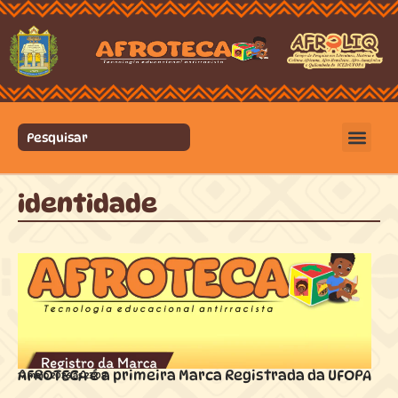
identidade
AFROTECA é a primeira Marca Registrada da UFOPA
17 maio 2026 ás
23:08