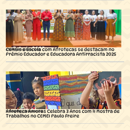
CEMEIs e Escola com Afrotecas se destacam no
6 fevereiro 2026 ás
10:16
Prêmio Educador e Educadora Antirracista 2025
Afroteca Amoras Celebra 3 Anos com II Mostra de
13 dezembro 2025 ás
01:08
Trabalhos no CEMEI Paulo Freire