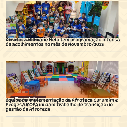
Afroteca Willivane Melo tem programação intensa
22 novembro 2025 ás
21:37
de acolhimentos no mês de Novembro/2025
Equipe de Implementação da Afroteca Curumim e
15 novembro 2025 ás
16:17
Proges/UFOPA iniciam trabalho de transição de
gestão da Afroteca