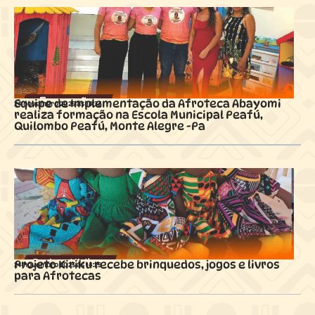
Equipe de Implementação da Afroteca Abayomi
24 novembro 2025 ás
14:36
realiza formação na Escola Municipal Peafú,
Quilombo Peafú, Monte Alegre -Pa
Projeto Kiriku recebe brinquedos, jogos e livros
24 novembro 2025 ás
14:29
para Afrotecas