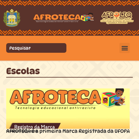
Escolas
AFROTECA é a primeira Marca Registrada da UFOPA
17 maio 2026 ás
23:08