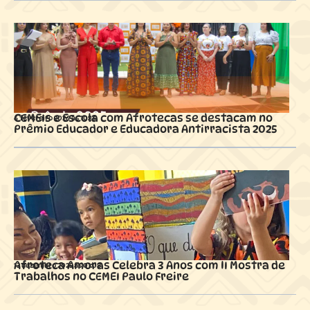
CEMEIs e Escola com Afrotecas se destacam no
6 fevereiro 2026 ás
10:16
Prêmio Educador e Educadora Antirracista 2025
Afroteca Amoras Celebra 3 Anos com II Mostra de
13 dezembro 2025 ás
01:08
Trabalhos no CEMEI Paulo Freire