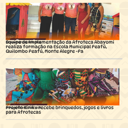
Equipe de Implementação da Afroteca Abayomi
24 novembro 2025 ás
14:36
realiza formação na Escola Municipal Peafú,
Quilombo Peafú, Monte Alegre -Pa
Projeto Kiriku recebe brinquedos, jogos e livros
24 novembro 2025 ás
14:29
para Afrotecas