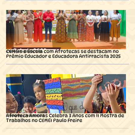
CEMEIs e Escola com Afrotecas se destacam no
6 fevereiro 2026 ás
10:16
Prêmio Educador e Educadora Antirracista 2025
Afroteca Amoras Celebra 3 Anos com II Mostra de
13 dezembro 2025 ás
01:08
Trabalhos no CEMEI Paulo Freire