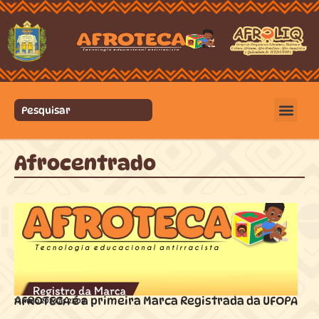
Afrocentrado
AFROTECA é a primeira Marca Registrada da UFOPA
17 maio 2026 ás
23:08