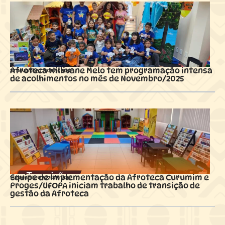
Afroteca Willivane Melo tem programação intensa
22 novembro 2025 ás
21:37
de acolhimentos no mês de Novembro/2025
Equipe de Implementação da Afroteca Curumim e
15 novembro 2025 ás
16:17
Proges/UFOPA iniciam trabalho de transição de
gestão da Afroteca