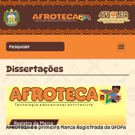
Dissertações
AFROTECA é a primeira Marca Registrada da UFOPA
17 maio 2026 ás
23:08