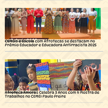
CEMEIs e Escola com Afrotecas se destacam no
6 fevereiro 2026 ás
10:16
Prêmio Educador e Educadora Antirracista 2025
Afroteca Amoras Celebra 3 Anos com II Mostra de
13 dezembro 2025 ás
01:08
Trabalhos no CEMEI Paulo Freire