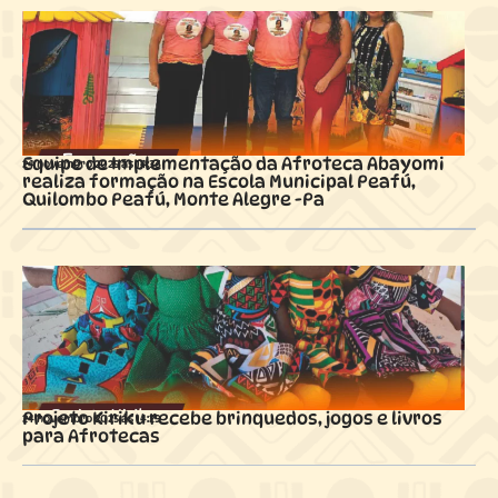
Equipe de Implementação da Afroteca Abayomi
24 novembro 2025 ás
14:36
realiza formação na Escola Municipal Peafú,
Quilombo Peafú, Monte Alegre -Pa
Projeto Kiriku recebe brinquedos, jogos e livros
24 novembro 2025 ás
14:29
para Afrotecas