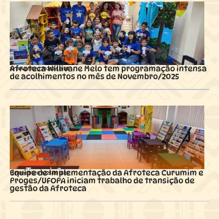
Afroteca Willivane Melo tem programação intensa
22 novembro 2025 ás
21:37
de acolhimentos no mês de Novembro/2025
Equipe de Implementação da Afroteca Curumim e
15 novembro 2025 ás
16:17
Proges/UFOPA iniciam trabalho de transição de
gestão da Afroteca